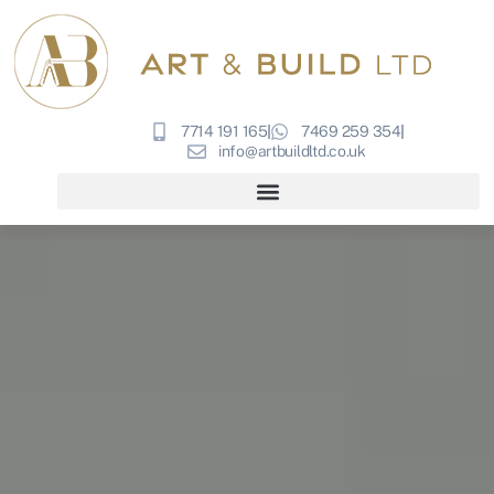
7714 191 165
7469 259 354
info@artbuildltd.co.uk